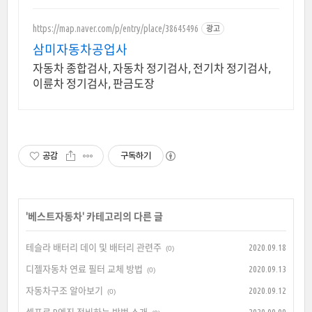
구냉매3만원/신냉매 10만원대, DPF
클리닝 20만원
https://map.naver.com/p/entry/place/38645496
광고
삼미자동차공업사
자동차 종합검사, 자동차 정기검사, 전기차 정기검사,
이륜차 정기검사, 판금도장
공감
구독하기
'
베스트자동차
' 카테고리의 다른 글
테슬라 배터리 데이 및 배터리 관련주
2020.09.18
(0)
디젤자동차 연료 필터 교체 방법
2020.09.13
(0)
자동차구조 알아보기
2020.09.12
(0)